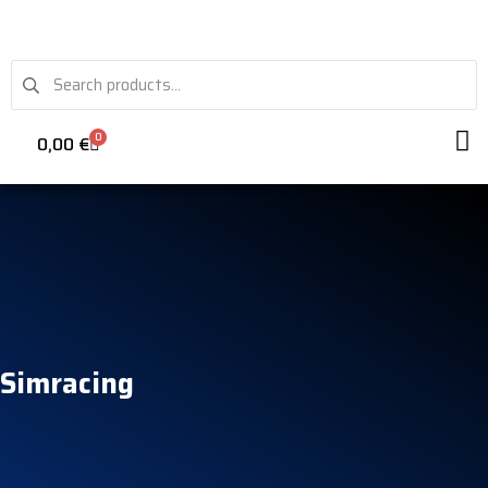
0
0,00
€
VR
Simracing